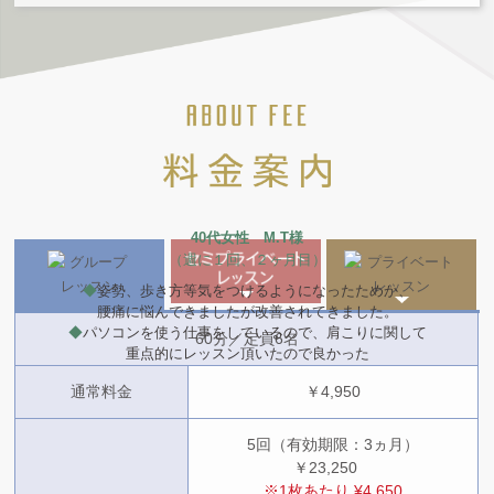
40代女性 M.T様
（週に１回、２ヶ月目）
◆
姿勢、歩き方等気をつけるようになったためか、
腰痛に悩んできましたが改善されてきました。
◆
パソコンを使う仕事をしているので、肩こりに関して
60分／定員6名
重点的にレッスン頂いたので良かった
通常料金
￥4,950
5回（有効期限：3ヵ月）
￥23,250
※1枚あたり ¥4,650