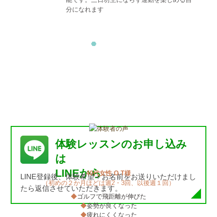
分になれます
体験レッスンのお申し込み
は
LINEから
40代女性 O.T様
LINE登録後、体験希望＋お名前をお送りいただけまし
（初めの２か月ほどは週2・3回、以後週１回）
たら返信させていただきます。
◆
ゴルフで飛距離が伸びた
◆
姿勢が良くなった
◆
疲れにくくなった