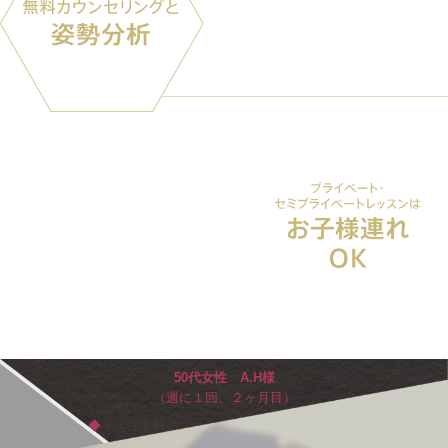
体全体の歪みをチェック。個々に合
わせたアプローチを提案いたしま
す。
子育て中のママも安心！
無理なく続けていただけます。
プライベートはご夫婦での参加もOKで
す。
50代女性 A.H様
（週に１回、２ヶ月目）
◆
冷え性が解消された
◆
むくみにくくなった
◆
おなか回りが痩せてきた