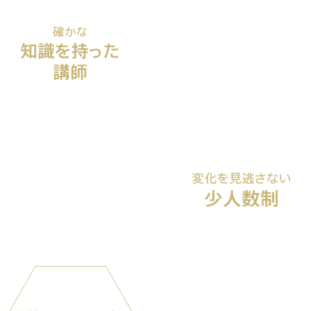
数多くあるピラティスメソッドの中
でも技術の高さで知られる国際資格
STOTT PILATES®公認のインストラ
クター。
グループレッスンは最大6名で行い、あ
なたの身体の変化を見逃しません。
体験レッスンを申し込まれた方には
現状のお悩みを聞き、姿勢分析し身