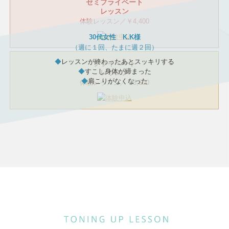
セミプライベート
レッスン
体験レッスン／￥4,400
30代女性 K.K様
（週に１回、たまに週２回）
◆
レッスンが終わったあとスッキリする
プライベート
◆
すこし身体が締まった
レッスン
◆
肩こりがなくなった
体験レッスン／￥6,600