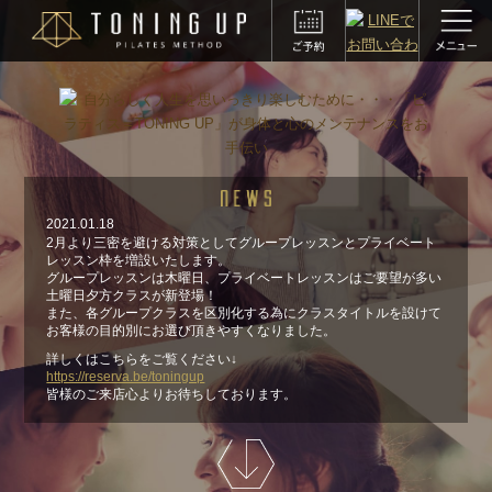
2021.01.18
2月より三密を避ける対策としてグループレッスンとプライベート
レッスン枠を増設いたします。
グループレッスンは木曜日、プライベートレッスンはご要望が多い
土曜日夕方クラスが新登場！
また、各グループクラスを区別化する為にクラスタイトルを設けて
お客様の目的別にお選び頂きやすくなりました。
詳しくはこちらをご覧ください↓
https://reserva.be/toningup
皆様のご来店心よりお待ちしております。