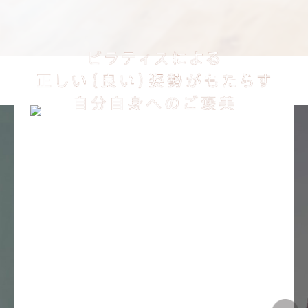
、軸の波動やバネが
柔軟性、関節の可動
す。水泳、陸上なら
動作にバネが増し、
足・腰にさらに正し
す。